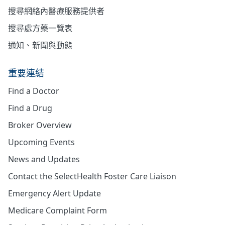
搜尋網絡內醫療服務提供者
搜尋處方藥一覽表
通知、新聞與動態
重要連結
Find a Doctor
Find a Drug
Broker Overview
Upcoming Events
News and Updates
Contact the SelectHealth Foster Care Liaison
Emergency Alert Update
Medicare Complaint Form