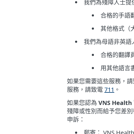
我們為殘障人士提
合格的手語
其他格式（
我們為母語非英語
合格的翻譯
用其他語言
如果您需要這些服務，
服務，請致電
711
。
如果您認為
VNS Healt
殘障或性別而給予您差別待遇
申訴：
郵寄： VNS Healt