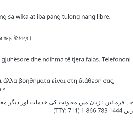
 sa wika at iba pang tulong nang libre.
নার জন্য উপলব্ধ।
gjuhësore dhe ndihma të tjera falas. Telefononi 
 άλλα βοηθήματα είναι στη διάθεσή σας,
1)。
جہ فرمائیں : زبان میں معاونت کی خدمات اور دیگر معا