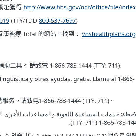
網址獲得
http://www.hhs.gov/ocr/office/file/inde
1019
(TTY/TDD
800-537-7697
)
h 富康醫療 Total 的網站上找到：
vnshealthplans.org
電 1-866-783-1444 (TTY: 711).
ngüística y otras ayudas, gratis. Llame al 1-866-
1-866-783-1444 (TTY: 711)。
احظة: خدمات المساعدة اللغویة والمساعدات الأخرى الم
.(TTY: 711) 1-866-783-14
습니다. 1-866-783-1444 (TTY: 711) 번으로 연