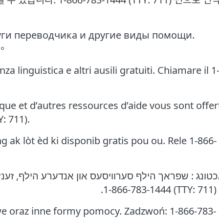
ги переводчика и другие виды помощи.
)。
 linguistica e altri ausili gratuiti. Chiamare il 1
que et d’autres ressources d’aide vous sont offer
: 711).
ak lòt èd ki disponib gratis pou ou. Rele 1-866-
e oraz inne formy pomocy. Zadzwoń: 1-866-783-