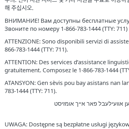
해 주십시오.
ВНИМАНИЕ! Вам доступны бесплатные услу
Звоните по номеру 1-866-783-1444 (TTY: 711
ATTENZIONE: Sono disponibili servizi di assistenza
866-783-1444 (TTY: 711).
ATTENTION: Des services d’assistance linguisti
gratuitement. Composez le 1-866-783-1444 (TTY
ATANSYON: Gen sèvis pou bay asistans nan lang 
783-1444 (TTY: 711).
UWAGA: Dostępne są bezpłatne usługi językow