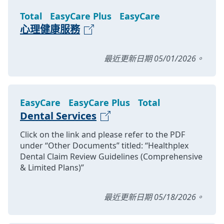
Total
EasyCare Plus
EasyCare
心理健康服務
最近更新日期 05/01/2026。
EasyCare
EasyCare Plus
Total
Dental Services
Click on the link and please refer to the PDF
under “Other Documents” titled: “Healthplex
Dental Claim Review Guidelines (Comprehensive
& Limited Plans)”
最近更新日期 05/18/2026。