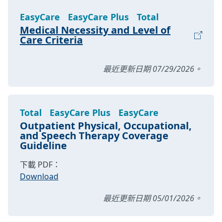
EasyCare
EasyCare Plus
Total
Medical Necessity and Level of
Care Criteria
最近更新日期 07/29/2026。
Total
EasyCare Plus
EasyCare
Outpatient Physical, Occupational,
and Speech Therapy Coverage
Guideline
下載 PDF：
Download
最近更新日期 05/01/2026。