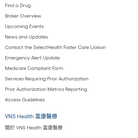
Find a Drug
Broker Overview
Upcoming Events
News and Updates
Contact the SelectHealth Foster Care Liaison
Emergency Alert Update
Medicare Complaint Form
Services Requiring Prior Authorization
Prior Authorization Metrics Reporting
Access Guidelines
VNS Health 富康醫療
關於 VNS Health 富康醫療