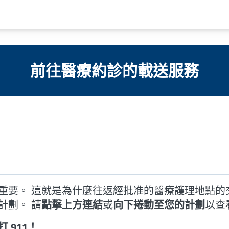
前往醫療約診的載送服務
重要。 這就是為什麼往返經批准的醫療護理地點的
計劃。 請
點擊上方連結
或
向下捲動至您的計劃
以查
 911！