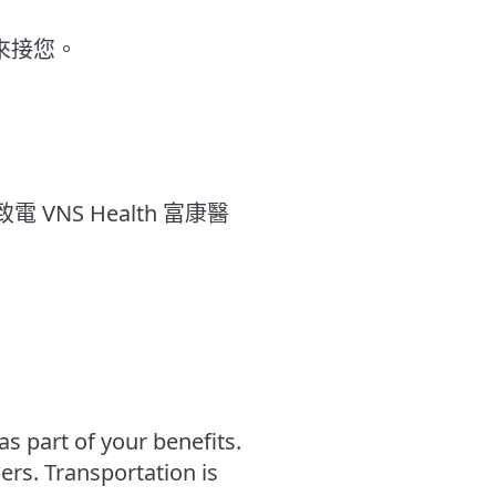
機來接您。
NS Health 富康醫
s part of your benefits.
rs. Transportation is