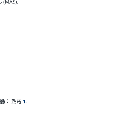
s (MAS).
m 縣：
致電
1-