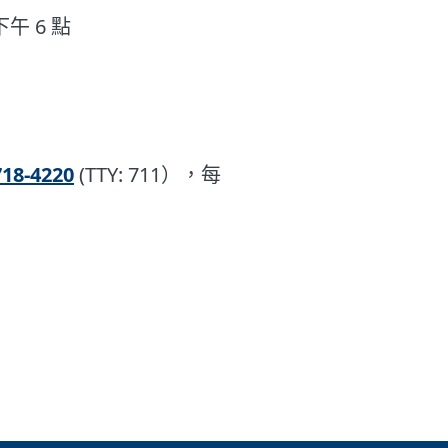
午 6 點
718-4220
(TTY: 711），每
。