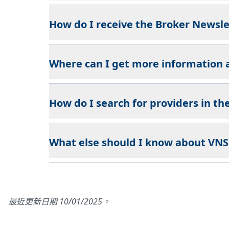
How do I receive the Broker Newsle
Where can I get more information 
How do I search for providers in t
What else should I know about VNS
最近更新日期 10/01/2025。