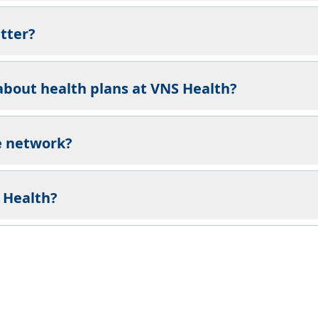
tter?
about health plans at VNS Health?
he network?
 Health?