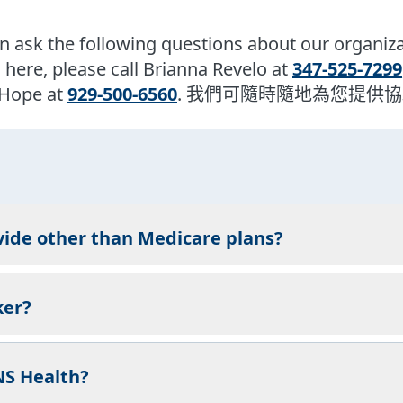
 ask the following questions about our organizat
here, please call Brianna Revelo at
347-525-7299
l Hope at
929-500-6560
. 我們可隨時隨地為您提供
vide other than Medicare plans?
ker?
NS Health?