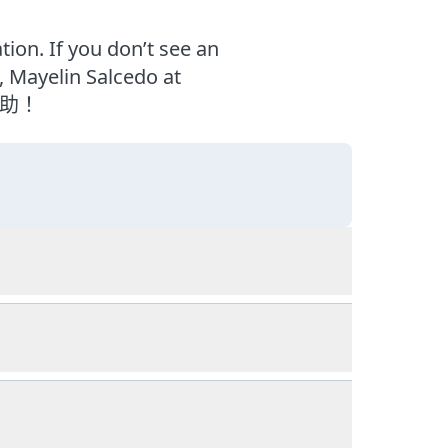
ion. If you don’t see an
, Mayelin Salcedo at
協助！