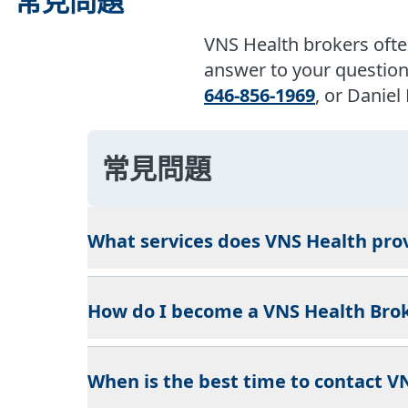
常見問題
VNS Health brokers often
answer to your question 
646-856-1969
, or Danie
常見問題
What services does VNS Health pro
How do I become a VNS Health Bro
When is the best time to contact V