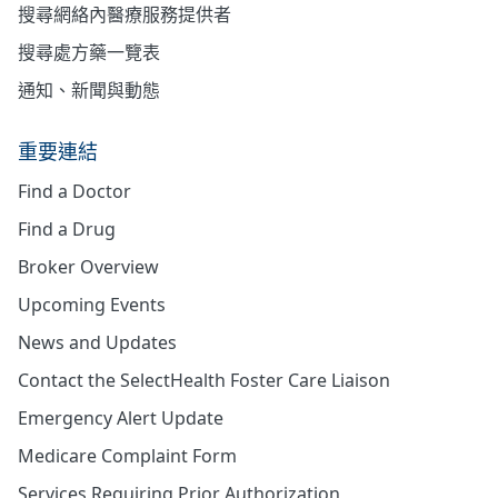
搜尋網絡內醫療服務提供者
搜尋處方藥一覽表
通知、新聞與動態
重要連結
Find a Doctor
Find a Drug
Broker Overview
Upcoming Events
News and Updates
Contact the SelectHealth Foster Care Liaison
Emergency Alert Update
Medicare Complaint Form
Services Requiring Prior Authorization