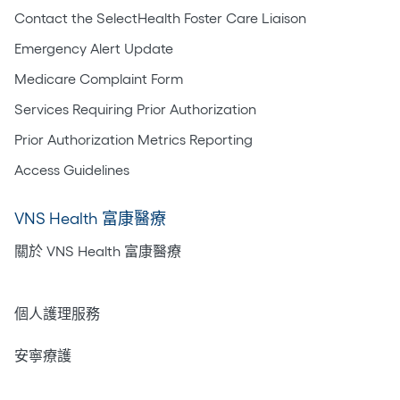
Contact the SelectHealth Foster Care Liaison
Emergency Alert Update
Medicare Complaint Form
Services Requiring Prior Authorization
Prior Authorization Metrics Reporting
Access Guidelines
VNS Health 富康醫療
關於 VNS Health 富康醫療
居家護理
個人護理服務
安寧療護
心理健康