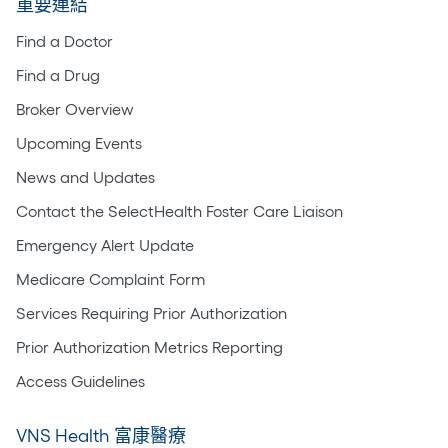
重要連結
Find a Doctor
Find a Drug
Broker Overview
Upcoming Events
News and Updates
Contact the SelectHealth Foster Care Liaison
Emergency Alert Update
Medicare Complaint Form
Services Requiring Prior Authorization
Prior Authorization Metrics Reporting
Access Guidelines
VNS Health 富康醫療