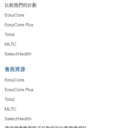
比較我們的計劃
EasyCare
EasyCare Plus
Total
MLTC
SelectHealth
會員資源
EasyCare
EasyCare Plus
Total
MLTC
SelectHealth