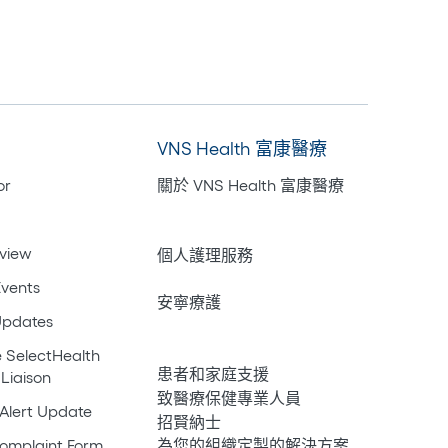
VNS Health 富康醫療
or
關於 VNS Health 富康醫療
居家護理
rview
個人護理服務
vents
安寧療護
Updates
心理健康
 SelectHealth
患者和家庭支援
 Liaison
致醫療保健專業人員
Alert Update
招賢納士
omplaint Form
為您的組織定製的解決方案