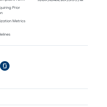
uiring Prior
on
ization Metrics
elines