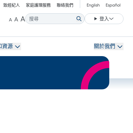
致經紀人
家庭護理服務
聯絡我們
English
Español
放大字體。
縮小字體。
重設字體大小。
A
A
登入
A
和資源
關於我們