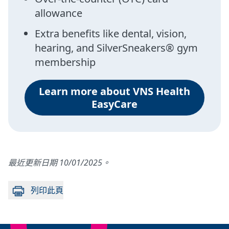
allowance
Extra benefits like dental, vision,
hearing, and SilverSneakers® gym
membership
Learn more about VNS Health
EasyCare
最近更新日期 10/01/2025。
列印此頁