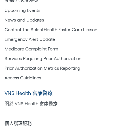
Broker Overview
Upcoming Events
News and Updates
Contact the SelectHealth Foster Care Liaison
Emergency Alert Update
Medicare Complaint Form
Services Requiring Prior Authorization
Prior Authorization Metrics Reporting
Access Guidelines
VNS Health 富康醫療
關於 VNS Health 富康醫療
居家護理
個人護理服務