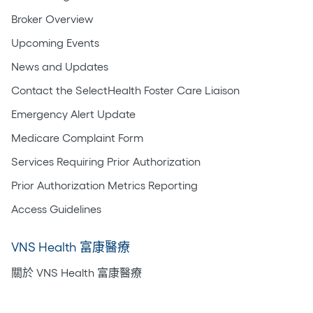
Broker Overview
Upcoming Events
News and Updates
Contact the SelectHealth Foster Care Liaison
Emergency Alert Update
Medicare Complaint Form
Services Requiring Prior Authorization
Prior Authorization Metrics Reporting
Access Guidelines
VNS Health 富康醫療
關於 VNS Health 富康醫療
居家護理