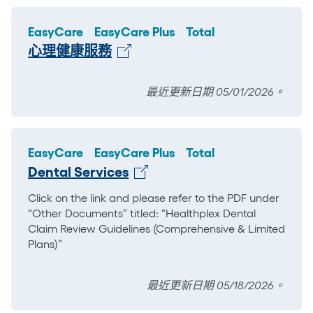
EasyCare
EasyCare Plus
Total
心理健康服務
最近更新日期 05/01/2026。
EasyCare
EasyCare Plus
Total
Dental Services
Click on the link and please refer to the PDF under
“Other Documents” titled: “Healthplex Dental
Claim Review Guidelines (Comprehensive & Limited
Plans)”
最近更新日期 05/18/2026。