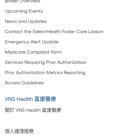
Broker Overview
Upcoming Events
News and Updates
Contact the SelectHealth Foster Care Liaison
Emergency Alert Update
Medicare Complaint Form
Services Requiring Prior Authorization
Prior Authorization Metrics Reporting
Access Guidelines
VNS Health 富康醫療
關於 VNS Health 富康醫療
居家護理
個人護理服務