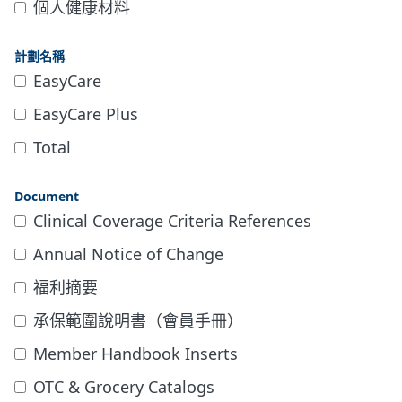
個人健康材料
計劃名稱
EasyCare
EasyCare Plus
Total
Document
Clinical Coverage Criteria References
Annual Notice of Change
福利摘要
承保範圍說明書（會員手冊）
Member Handbook Inserts
OTC & Grocery Catalogs