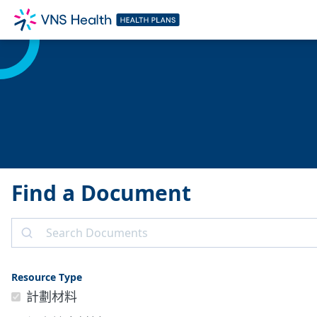
Find a Document
搜
尋
Resource Type
計劃材料