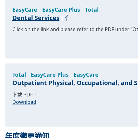
EasyCare
EasyCare Plus
Total
Dental Services
Click on the link and please refer to the PDF under “
Total
EasyCare Plus
EasyCare
Outpatient Physical, Occupational, and 
下載 PDF：
Download
年度變更通知