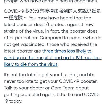
people who have chronic health conditions.
COVID-19 對於沒有接種加強劑的人來說仍然是
一種危險。 You may have heard that the
latest booster doesn’t protect against new
strains of the virus. In fact, the booster does
offer protection. Compared to people who do
not get vaccinated, those who received the
latest booster are
three times less likely to
wind up in the hospital and up to 19 times less
likely to die from the virus
.
It’s not too late to get your flu shot, and it’s
never too late to get your COVID-19 booster.
Talk to your doctor or Care Team about
getting protected against the flu and COVID-
19 today.